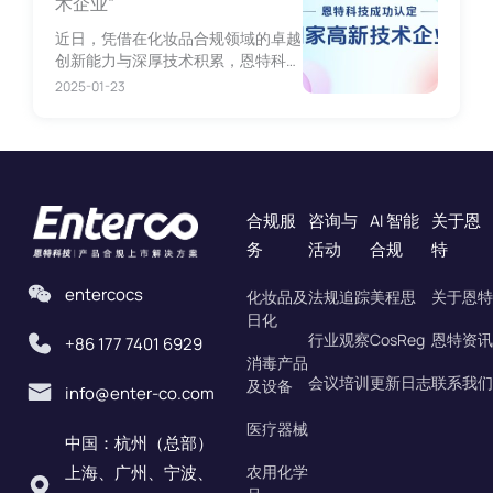
术企业”
近日，凭借在化妆品合规领域的卓越
创新能力与深厚技术积累，恩特科技
通过认定，正式成为“国家高新技术
2025-01-23
企业”。
合规服
咨询与
AI 智能
关于恩
务
活动
合规
特
entercocs
化妆品及
法规追踪
美程思
关于恩特
日化
行业观察
CosReg
恩特资讯
+86 177 7401 6929
消毒产品
会议培训
更新日志
联系我们
及设备
info@enter-co.com
医疗器械
中国：杭州（总部）
上海、广州、宁波、
农用化学