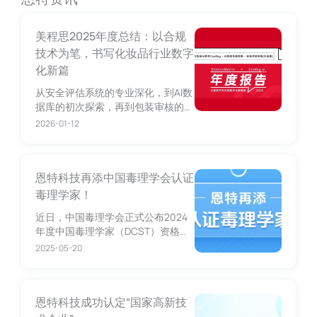
美程思2025年度总结：以合规
技术为笔，书写化妆品行业数字
化新篇
从安全评估系统的专业深化，到AI数
据库的初次探索，再到包装审核的效
率革命，最终落地一站式AI合规助
2026-01-12
手，用全年的扎实迭代，为行业提供
了“降本、提速、控风险”的合规解决
方案。
恩特科技再添中国毒理学会认证
毒理学家！
近日，中国毒理学会正式公布2024
年度中国毒理学家（DCST）资格认
证结果，恩特科技联合创始人方维亚
2025-05-20
成功通过考核，成为中国毒理学会认
证毒理学家。
恩特科技成功认定“国家高新技