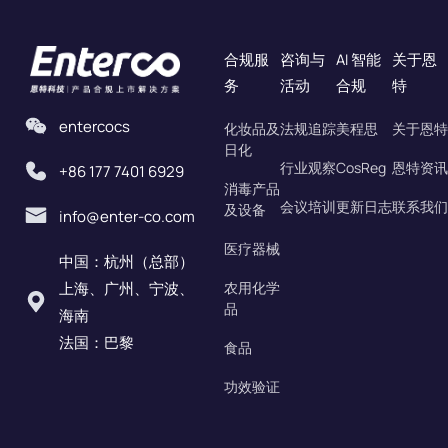
合规服
咨询与
AI 智能
关于恩
务
活动
合规
特
entercocs
化妆品及
法规追踪
美程思
关于恩特
日化
行业观察
CosReg
恩特资讯
+86 177 7401 6929
消毒产品
会议培训
更新日志
联系我们
及设备
info@enter-co.com
医疗器械
中国：杭州（总部）
上海、广州、宁波、
农用化学
品
海南
法国：巴黎
食品
功效验证