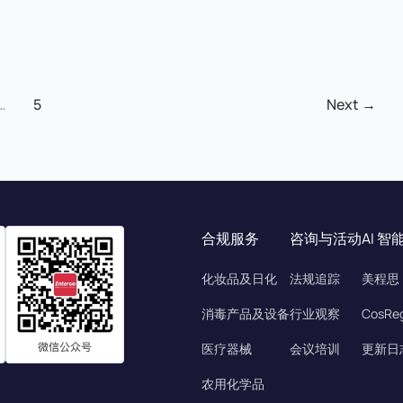
…
5
Next
→
合规服务
咨询与活动
AI 
化妆品及日化
法规追踪
美程思
消毒产品及设备
行业观察
CosRe
医疗器械
会议培训
更新日
农用化学品