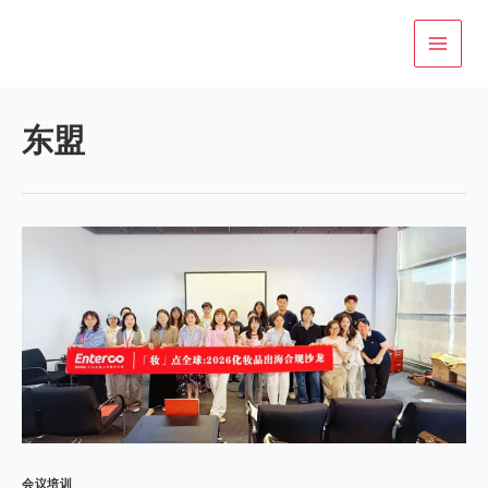
跳
至
内
容
东盟
会议培训