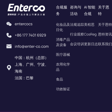
合规服
咨询与
AI 智能
关于恩
务
活动
合规
特
entercocs
化妆品及
法规追踪
美程思
关于恩特
日化
行业观察
CosReg
恩特资讯
+86 177 7401 6929
消毒产品
会议培训
更新日志
联系我们
及设备
info@enter-co.com
医疗器械
中国：杭州（总部）
上海、广州、宁波、
农用化学
品
海南
法国：巴黎
食品
功效验证