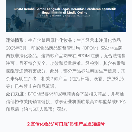
违法情形
：生产含禁用原料化妆品；生产经营未注册化妆品
2025年3月，印尼食品药品监督管理局（BPOM）查处××品牌
两款非法化妆品。这两款产品均未在 BPOM 注册，无合法销售
许可，且不符合安全、功效和质量标准。经检测，其含有汞和
氢醌等违禁有害成分。此外，部分产品标注泰国生产信息，其
余未标明生产者，相关 7 款产品（包括日霜、晚霜、护肤乳液
等）已被禁止在印尼流通。
处罚力度
：BPOM已要求印尼电商协会下架相关商品，并与通
信部协作关闭销售链接。涉事企业将面临最高12年监禁或50亿
印尼盾（约合5亿人民币）罚款。
2.宣传化妆品“可口服”吊销产品通知编号