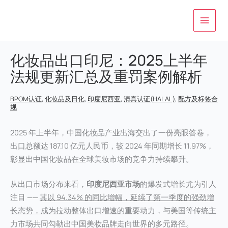
跳
至
内
容
化妆品出口印尼：2025上半年
法规更新汇总及重罚案例解析
BPOM认证
,
化妆品及日化
,
印度尼西亚
,
清真认证(HALAL)
,
配方及标签合
规
2025 年上半年，中国化妆品产业出海交出了一份亮眼答卷，
出口总额达 187.10 亿元人民币，较 2024 年同期增长 11.97%，
彰显出中国化妆品在全球美妆市场的竞争力持续攀升。
从出口市场分布来看，
印度尼西亚市场
的爆发式增长尤为引人
注目 ——
其以 94.34% 的同比增幅，延续了第一季度的强劲增
长态势，成为拉动整体出口增速的重要动力
，与美国等传统主
力市场共同勾勒出中国美妆品牌走向世界的多元路径。