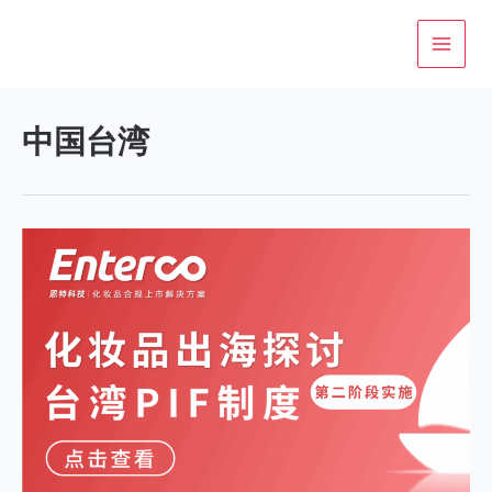
跳
至
内
容
中国台湾