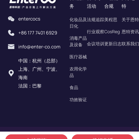
务
活动
合规
特
entercocs
化妆品及
法规追踪
美程思
关于恩特
日化
行业观察
CosReg
恩特资讯
+86 177 7401 6929
消毒产品
会议培训
更新日志
联系我们
及设备
info@enter-co.com
医疗器械
中国：杭州（总部）
上海、广州、宁波、
农用化学
品
海南
法国：巴黎
食品
功效验证
©2020-2026 恩特科信息科技（杭州）有限责任公司 版权所有