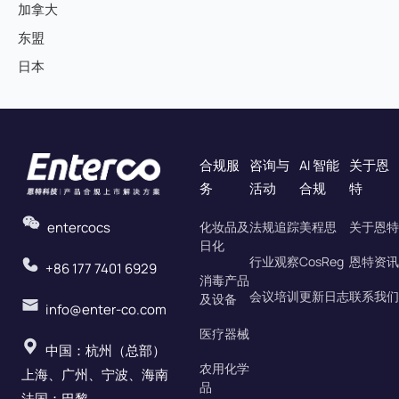
加拿大
东盟
日本
合规服
咨询与
AI 智能
关于恩
务
活动
合规
特
entercocs
化妆品及
法规追踪
美程思
关于恩特
日化
行业观察
CosReg
恩特资讯
+86 177 7401 6929
消毒产品
会议培训
更新日志
联系我们
及设备
info@enter-co.com
医疗器械
中国：杭州（总部）
农用化学
上海、广州、宁波、海南
品
法国：巴黎