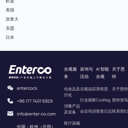
欧盟
美国
加拿大
东盟
日本
合规服
咨询与
AI 智能
关于恩
务
活动
合规
特
entercocs
化妆品及
法规追踪
美程思
关于恩特
日化
行业观察
CosReg
恩特资讯
+86 177 7401 6929
消毒产品
会议培训
更新日志
联系我们
及设备
info@enter-co.com
医疗器械
中国：杭州（总部）