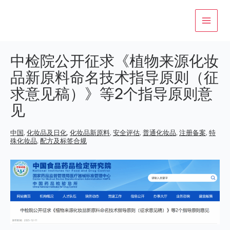
跳
至
内
容
中检院公开征求《植物来源化妆
品新原料命名技术指导原则（征
求意见稿）》等2个指导原则意
见
中国
,
化妆品及日化
,
化妆品新原料
,
安全评估
,
普通化妆品
,
注册备案
,
特
殊化妆品
,
配方及标签合规