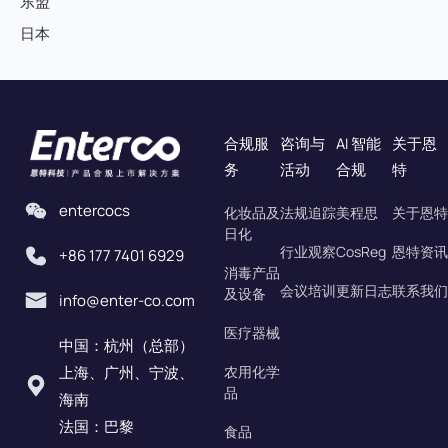
东盟
日本
合规服
咨询与
AI 智能
关于恩
务
活动
合规
特
entercocs
化妆品及
法规追踪
美程思
关于恩特
日化
行业观察
CosReg
恩特资讯
+86 177 7401 6929
消毒产品
会议培训
更新日志
联系我们
及设备
info@enter-co.com
医疗器械
中国：杭州（总部）
上海、广州、宁波、
农用化学
品
海南
法国：巴黎
食品